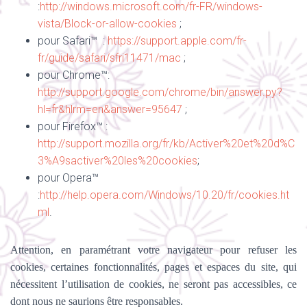
:
http://windows.microsoft.com/fr-FR/windows-
vista/Block-or-allow-cookies
;
pour Safari™ :
https://support.apple.com/fr-
fr/guide/safari/sfri11471/mac
;
pour Chrome™:
http://support.google.com/chrome/bin/answer.py?
hl=fr&hlrm=en&answer=95647
;
pour Firefox™ :
http://support.mozilla.org/fr/kb/Activer%20et%20d%C
3%A9sactiver%20les%20cookies
;
pour Opera™
:
http://help.opera.com/Windows/10.20/fr/cookies.ht
ml
.
Attention, en paramétrant votre navigateur pour refuser les
cookies, certaines fonctionnalités, pages et espaces du site, qui
nécessitent l’utilisation de cookies, ne seront pas accessibles, ce
dont nous ne saurions être responsables.