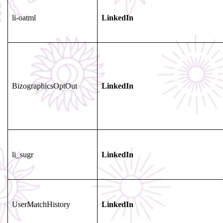
li-oatml
LinkedIn
BizographicsOptOut
LinkedIn
li_sugr
LinkedIn
UserMatchHistory
LinkedIn