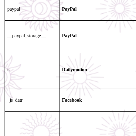
paypal
PayPal
__paypal_storage__
PayPal
ts
Dailymotion
_js_datr
Facebook